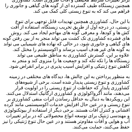
همچنین زیستگاه طیف گسترده ای از گونه های گیاهی و جانوری را
فراهم می کند که به تنوع زیستی کلی کمک می کند.
با این حال، کشاورزی همچنین تهدیدات قابل توجهی برای تنوع
زیستی، در درجه اول از طریق تخریب زیستگاه، استفاده از آفت
کش ها و کودها، و معرفی گونه های مهاجم ایجاد می کند. روش
های فشرده کشاورزی تک کشت می تواند منجر به از بین رفتن گونه
های گیاهی و جانوری شود، در حالی که نهاده های شیمیایی می تواند
به گونه های غیر هدف آسیب برساند و اکوسیستم را مختل کند.
علاوه بر این، گسترش کشاورزی به مناطق طبیعی می تواند
زیستگاه ها را تکه تکه کند و جمعیت ها را منزوی کند و منجر به
کاهش تنوع ژنتیکی و افزایش آسیب پذیری در برابر انقراض شود.
به منظور پرداختن به این چالش ها، دیدگاه های مختلفی در زمینه
کشاورزی و تنوع زیستی پدیدار شده است. برخی از شیوه‌های
کشاورزی پایدار که حفاظت از تنوع زیستی را در اولویت قرار
می‌دهند، مانند آگرواکولوژی و کشاورزی ارگانیک استدلال می‌کنند.
این رویکردها به دنبال به حداقل رساندن اثرات منفی کشاورزی بر
تنوع زیستی و در عین حال افزایش خدمات اکوسیستمی مانند گرده
افشانی و کنترل آفات هستند. برخی دیگر از استفاده از بیوتکنولوژی
و مهندسی ژنتیک برای توسعه انواع محصولاتی که در برابر تغییرات
آب و هوایی و آفات مقاوم‌تر هستند و در عین حال تنوع ژنتیکی را نیز
حفظ می‌کنند، حمایت می‌کنند.