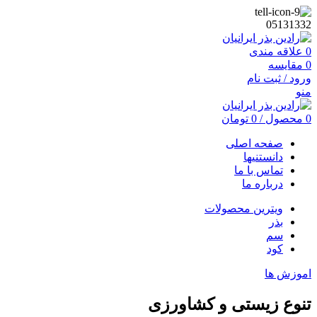
05131332
0
علاقه مندی
0
مقایسه
ورود / ثبت نام
منو
0
محصول
/
0
تومان
صفحه اصلی
دانستنیها
تماس با ما
درباره ما
ویترین محصولات
بذر
سم
کود
اموزش ها
تنوع زیستی و کشاورزی