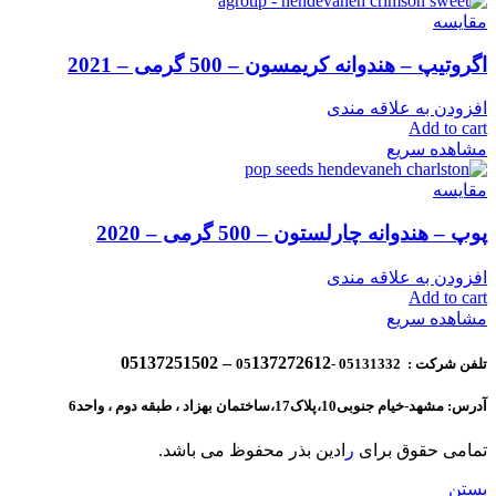
مقایسه
اگروتیپ – هندوانه کریمسون – 500 گرمی – 2021
افزودن به علاقه مندی
Add to cart
مشاهده سریع
مقایسه
پوپ – هندوانه چارلستون – 500 گرمی – 2020
افزودن به علاقه مندی
Add to cart
مشاهده سریع
137272612 – 05137251502
تلفن شرکت : 05131332 -05
آدرس: مشهد-خیام جنوبی10،پلاک17،ساختمان بهزاد ، طبقه دوم ، واحد6
تمامی حقوق برای
ر
ادین بذر محفوظ می باشد.
بستن