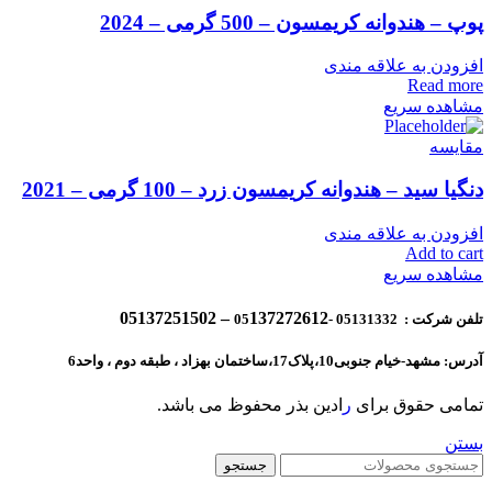
پوپ – هندوانه کریمسون – 500 گرمی – 2024
افزودن به علاقه مندی
Read more
مشاهده سریع
مقایسه
دنگیا سید – هندوانه کریمسون زرد – 100 گرمی – 2021
افزودن به علاقه مندی
Add to cart
مشاهده سریع
137272612 – 05137251502
تلفن شرکت : 05131332 -05
آدرس: مشهد-خیام جنوبی10،پلاک17،ساختمان بهزاد ، طبقه دوم ، واحد6
تمامی حقوق برای
ر
ادین بذر محفوظ می باشد.
بستن
جستجو