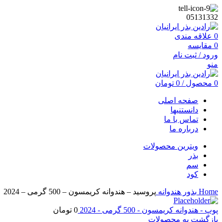
05131332
0
علاقه مندی
0
مقایسه
ورود / ثبت نام
منو
0
محصول
/
0
تومان
صفحه اصلی
دانستنیها
تماس با ما
درباره ما
ویترین محصولات
بذر
سم
کود
Home
بذور
هندوانه
پروسید – هندوانه کریمسون – 500 گرمی – 2024
پوپ - هندوانه کریمسون - 500 گرمی - 2024
0
تومان
بازگشت به محصولات