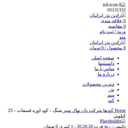
05131332
0
علاقه مندی
0
مقایسه
ورود / ثبت نام
منو
0
محصول
/
0
تومان
صفحه اصلی
دانستنیها
تماس با ما
درباره ما
ویترین محصولات
بذر
سم
کود
Home
کودها
شرکت دان نهال سبز
شنگ – کود اوره فسفات – 25
کیلویی
داتیس - ریچ فرت 20.20.20 - 1 لیتری
0
تومان