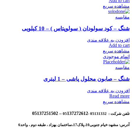
Add to cart
مشاهده سریع
مقایسه
شنگ – کود سولودان ( سولوپتاس ) – 10 کیلویی
افزودن به علاقه مندی
Add to cart
مشاهده سریع
اتمام موجودی
مقایسه
شنگ – صابون محلول پاشی – 1 لیتری
افزودن به علاقه مندی
Read more
مشاهده سریع
137272612 – 05137251502
تلفن شرکت : 05131332 -05
آدرس: مشهد-خیام جنوبی10،پلاک17،ساختمان بهزاد ، طبقه دوم ، واحد6