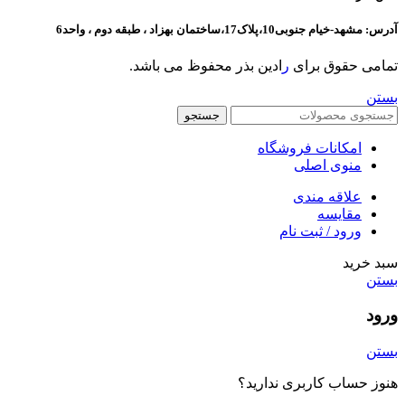
آدرس: مشهد-خیام جنوبی10،پلاک17،ساختمان بهزاد ، طبقه دوم ، واحد6
تمامی حقوق برای
ر
ادین بذر محفوظ می باشد.
بستن
جستجو
امکانات فروشگاه
منوی اصلی
علاقه مندی
مقایسه
ورود / ثبت نام
سبد خرید
بستن
ورود
بستن
هنوز حساب کاربری ندارید؟