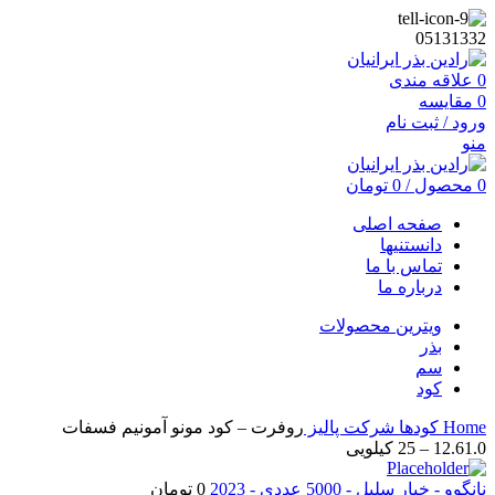
05131332
0
علاقه مندی
0
مقایسه
ورود / ثبت نام
منو
0
محصول
/
0
تومان
صفحه اصلی
دانستنیها
تماس با ما
درباره ما
ویترین محصولات
بذر
سم
کود
Home
کودها
شرکت پالیز
روفرت – کود مونو آمونیم فسفات
12.61.0 – 25 کیلویی
نانگوو - خیار سلیل - 5000 عددی - 2023
0
تومان