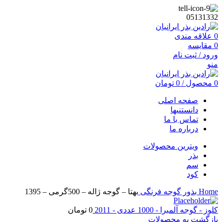
05131332
0
علاقه مندی
0
مقایسه
ورود / ثبت نام
منو
0
محصول
/
0
تومان
صفحه اصلی
دانستنیها
تماس با ما
درباره ما
ویترین محصولات
بذر
سم
کود
Home
بذور
گوجه فرنگی
بهتا – گوجه ژاله – 500گرمی – 1395
کلوز - گوجه آلمبرا - 1000 عددی - 2011
0
تومان
بازگشت به محصولات