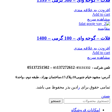
فلات – گوجه وای – 500 گرمی – 1399
افزودن به علاقه مندی
Add to cart
مشاهده سریع
مقایسه
فلات – گوجه وای – 100 گرمی – 1400
افزودن به علاقه مندی
Add to cart
مشاهده سریع
137272612 – 05137251502
تلفن شرکت : 05131332 -05
آدرس: مشهد-خیام جنوبی10،پلاک17،ساختمان بهزاد ، طبقه دوم ، واحد6
تمامی حقوق برای
ر
ادین بذر محفوظ می باشد.
بستن
جستجو
امکانات فروشگاه