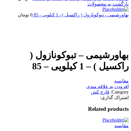
بازگشت به محصولات
بهاورشیمی - تبوکونازول ( راکسیل ) - 1 کیلویی - 85
0
تومان
اتمام موجودی
بزرگنمایی تصویر
بهاورشیمی – تبوکونازول (
راکسیل ) – 1 کیلویی – 85
مقایسه
افزودن به علاقه مندی
Category:
قارچ کش
اشتراک گذاری:
Related products
مقایسه