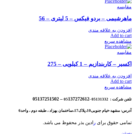
مقایسه
ماهرشیمی – بردو فیکس – 5 لیتری – 56
افزودن به علاقه مندی
Add to cart
مشاهده سریع
مقایسه
اکسیر – کاربندازیم – 1 کیلویی – 275
افزودن به علاقه مندی
Add to cart
مشاهده سریع
137272612 – 05137251502
تلفن شرکت : 05131332 -05
آدرس: مشهد-خیام جنوبی10،پلاک17،ساختمان بهزاد ، طبقه دوم ، واحد6
تمامی حقوق برای
ر
ادین بذر محفوظ می باشد.
بستن