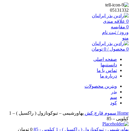
05131332
0
علاقه مندی
0
مقایسه
ورود / ثبت نام
منو
0
محصول
/
0
تومان
صفحه اصلی
دانستنیها
تماس با ما
درباره ما
ویترین محصولات
بذر
سم
کود
Home
سموم
قارچ کش
بهاورشیمی – تبوکونازول ( راکسیل ) – 1
کیلویی – 85
بهاورشیمی - تبوکونازول ( راکسیل ) - 1 کیلویی - 85
0
تومان