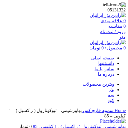
05131332
0
علاقه مندی
0
مقایسه
ورود / ثبت نام
منو
0
محصول
/
0
تومان
صفحه اصلی
دانستنیها
تماس با ما
درباره ما
ویترین محصولات
بذر
سم
کود
Home
سموم
قارچ کش
بهاورشیمی – تبوکونازول ( راکسیل ) – 1
کیلویی – 85
بهاورشیمی - تبوکونازول ( راکسیل ) - 1 کیلویی - 85
0
تومان