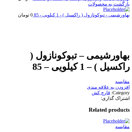
بازگشت به محصولات
بهاورشیمی - تبوکونازول ( راکسیل ) - 1 کیلویی - 85
0
تومان
اتمام موجودی
بزرگنمایی تصویر
بهاورشیمی – تبوکونازول (
راکسیل ) – 1 کیلویی – 85
مقایسه
افزودن به علاقه مندی
Category:
قارچ کش
اشتراک گذاری:
Related products
مقایسه