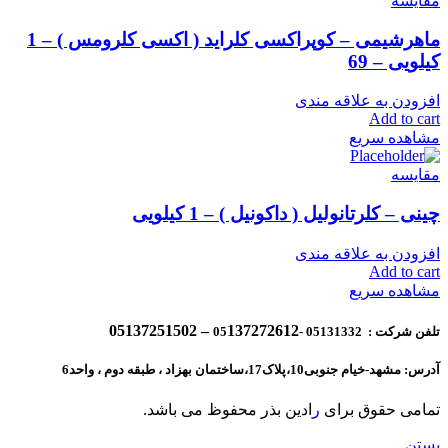
مقایسه
ماهرشیمی – کوپراکسی کلراید ( اکسی کلرومس ) – 1
کیلویی – 69
افزودن به علاقه مندی
Add to cart
مشاهده سریع
مقایسه
چینی – کلرتانولیل ( داکونیل ) – 1 کیلویی
افزودن به علاقه مندی
Add to cart
مشاهده سریع
137272612 – 05137251502
تلفن شرکت : 05131332 -05
آدرس: مشهد-خیام جنوبی10،پلاک17،ساختمان بهزاد ، طبقه دوم ، واحد6
تمامی حقوق برای
ر
ادین بذر محفوظ می باشد.
بستن