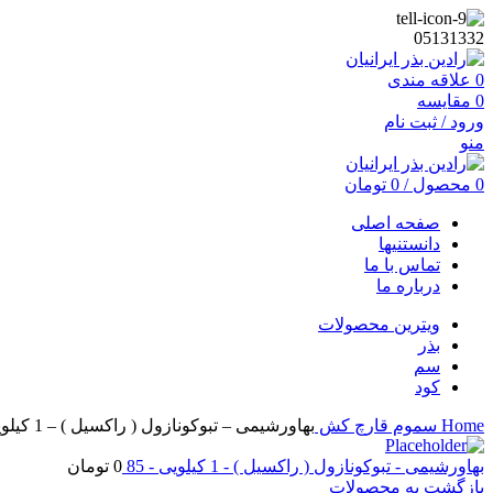
05131332
0
علاقه مندی
0
مقایسه
ورود / ثبت نام
منو
0
محصول
/
0
تومان
صفحه اصلی
دانستنیها
تماس با ما
درباره ما
ویترین محصولات
بذر
سم
کود
Home
سموم
قارچ کش
بهاورشیمی – تبوکونازول ( راکسیل ) – 1 کیلویی – 85
بهاورشیمی - تبوکونازول ( راکسیل ) - 1 کیلویی - 85
0
تومان
بازگشت به محصولات