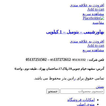
افزودن به علاقه مندی
Add to cart
مشاهده سریع
مقایسه
بهاورشیمی – بنومیل – 1 کیلویی
افزودن به علاقه مندی
Add to cart
مشاهده سریع
137272612 – 05137251502
تلفن شرکت : 05131332 -05
آدرس: مشهد-خیام جنوبی10،پلاک17،ساختمان بهزاد ، طبقه دوم ، واحد6
تمامی حقوق برای
ر
ادین بذر محفوظ می باشد.
بستن
جستجو
امکانات فروشگاه
منوی اصلی