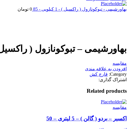
بهاورشیمی - تبوکونازول ( راکسیل ) - 1 کیلویی - 85
0
تومان
اتمام موجودی
بزرگنمایی تصویر
بهاورشیمی – تبوکونازول ( راکسیل ) – 1 کیلویی
مقایسه
افزودن به علاقه مندی
Category:
قارچ کش
اشتراک گذاری:
Related products
مقایسه
اکسیر – بردو ( گالن ) – 5 لیتری – 50