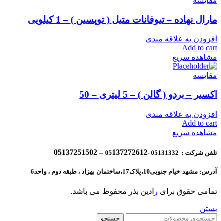
مقایسه
مارال نهاده – تیوفانات متیل ( توپسین ) – 1 کیلویی
افزودن به علاقه مندی
Add to cart
مشاهده سریع
مقایسه
اکسیر – بردو ( گالن ) – 5 لیتری – 50
افزودن به علاقه مندی
Add to cart
مشاهده سریع
137272612 – 05137251502
تلفن شرکت : 05131332 -05
آدرس: مشهد-خیام جنوبی10،پلاک17،ساختمان بهزاد ، طبقه دوم ، واحد6
تمامی حقوق برای
ر
ادین بذر محفوظ می باشد.
بستن
جستجو