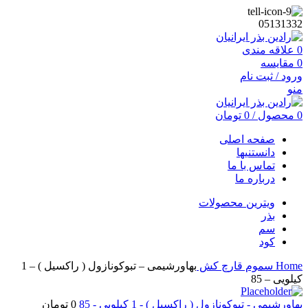
05131332
0
علاقه مندی
0
مقایسه
ورود / ثبت نام
منو
0
محصول
/
0
تومان
صفحه اصلی
دانستنیها
تماس با ما
درباره ما
ویترین محصولات
بذر
سم
کود
Home
سموم
قارچ کش
بهاورشیمی – تبوکونازول ( راکسیل ) – 1
کیلویی – 85
بهاورشیمی - تبوکونازول ( راکسیل ) - 1 کیلویی - 85
0
تومان