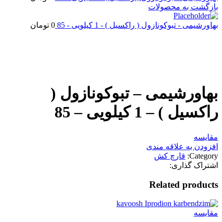
بازگشت به محصولات
بهاورشیمی - تبوکونازول ( راکسیل ) - 1 کیلویی - 85
0
تومان
اتمام موجودی
بزرگنمایی تصویر
بهاورشیمی – تبوکونازول (
راکسیل ) – 1 کیلویی – 85
مقایسه
افزودن به علاقه مندی
Category:
قارچ کش
اشتراک گذاری:
Related products
مقایسه