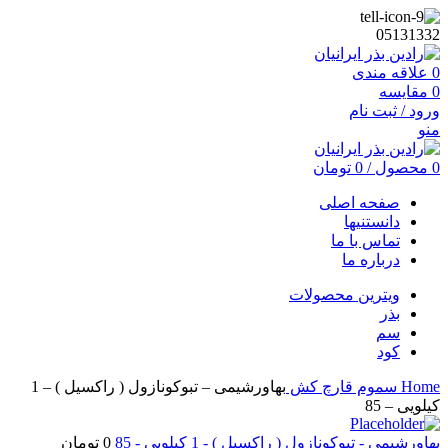
05131332
0
علاقه مندی
0
مقایسه
ورود / ثبت نام
منو
0
محصول
/
0
تومان
صفحه اصلی
دانستنیها
تماس با ما
درباره ما
ویترین محصولات
بذر
سم
کود
Home
سموم
قارچ کش
بهاورشیمی – تبوکونازول ( راکسیل ) – 1
کیلویی – 85
بهاورشیمی - تبوکونازول ( راکسیل ) - 1 کیلویی - 85
0
تومان