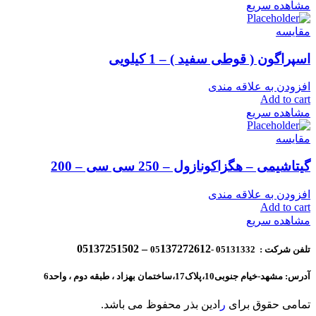
مشاهده سریع
مقایسه
اسپراگون ( قوطی سفید ) – 1 کیلویی
افزودن به علاقه مندی
Add to cart
مشاهده سریع
مقایسه
گیتاشیمی – هگزاکونازول – 250 سی سی – 200
افزودن به علاقه مندی
Add to cart
مشاهده سریع
137272612 – 05137251502
تلفن شرکت : 05131332 -05
آدرس: مشهد-خیام جنوبی10،پلاک17،ساختمان بهزاد ، طبقه دوم ، واحد6
تمامی حقوق برای
ر
ادین بذر محفوظ می باشد.