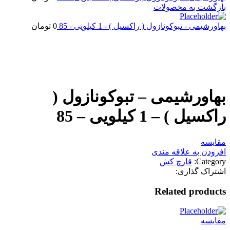
بازگشت به محصولات
بهاورشیمی - تبوکونازول ( راکسیل ) - 1 کیلویی - 85
0
تومان
اتمام موجودی
بزرگنمایی تصویر
بهاورشیمی – تبوکونازول (
راکسیل ) – 1 کیلویی – 85
مقایسه
افزودن به علاقه مندی
Category:
قارچ کش
اشتراک گذاری:
Related products
مقایسه