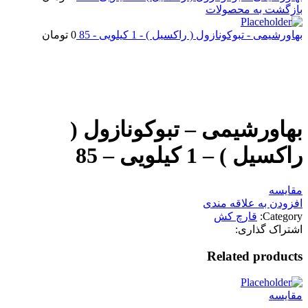
بازگشت به محصولات
بهاورشیمی - تبوکونازول ( راکسیل ) - 1 کیلویی - 85
0
تومان
اتمام موجودی
بزرگنمایی تصویر
بهاورشیمی – تبوکونازول (
راکسیل ) – 1 کیلویی – 85
مقایسه
افزودن به علاقه مندی
Category:
قارچ کش
اشتراک گذاری:
Related products
مقایسه