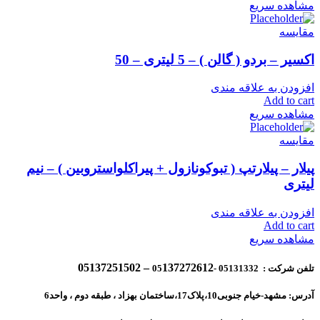
مشاهده سریع
مقایسه
اکسیر – بردو ( گالن ) – 5 لیتری – 50
افزودن به علاقه مندی
Add to cart
مشاهده سریع
مقایسه
پیلار – پیلارتپ ( تبوکونازول + پیراکلواستروبین ) – نیم
لیتری
افزودن به علاقه مندی
Add to cart
مشاهده سریع
137272612 – 05137251502
تلفن شرکت : 05131332 -05
آدرس: مشهد-خیام جنوبی10،پلاک17،ساختمان بهزاد ، طبقه دوم ، واحد6