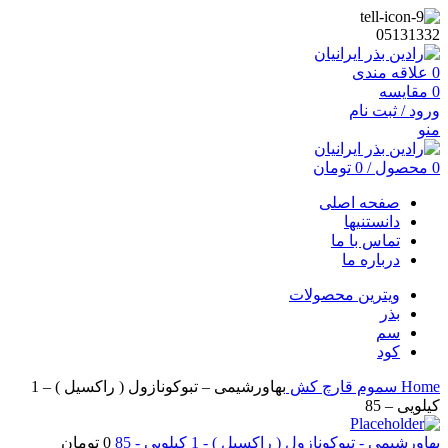
05131332
0
علاقه مندی
0
مقایسه
ورود / ثبت نام
منو
0
محصول
/
0
تومان
صفحه اصلی
دانستنیها
تماس با ما
درباره ما
ویترین محصولات
بذر
سم
کود
Home
سموم
قارچ کش
بهاورشیمی – تبوکونازول ( راکسیل ) – 1
کیلویی – 85
بهاورشیمی - تبوکونازول ( راکسیل ) - 1 کیلویی - 85
0
تومان