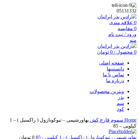
05131332
0
علاقه مندی
0
مقایسه
ورود / ثبت نام
منو
0
محصول
/
0
تومان
صفحه اصلی
دانستنیها
تماس با ما
درباره ما
ویترین محصولات
بذر
سم
کود
Home
سموم
قارچ کش
بهاورشیمی – تبوکونازول ( راکسیل ) – 1
کیلویی – 85
بهاورشیمی - تبوکونازول ( راکسیل ) - 1 کیلویی - 85
0
تومان