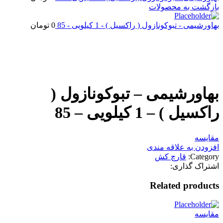
بازگشت به محصولات
بهاورشیمی - تبوکونازول ( راکسیل ) - 1 کیلویی - 85
0
تومان
اتمام موجودی
بزرگنمایی تصویر
بهاورشیمی – تبوکونازول (
راکسیل ) – 1 کیلویی – 85
مقایسه
افزودن به علاقه مندی
Category:
قارچ کش
اشتراک گذاری:
Related products
مقایسه