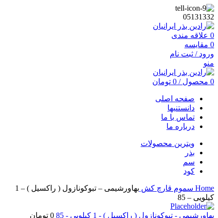
05131332
0
علاقه مندی
0
مقایسه
ورود / ثبت نام
منو
0
محصول
/
0
تومان
صفحه اصلی
دانستنیها
تماس با ما
درباره ما
ویترین محصولات
بذر
سم
کود
Home
سموم
قارچ کش
بهاورشیمی – تبوکونازول ( راکسیل ) – 1
کیلویی – 85
بهاورشیمی - تبوکونازول ( راکسیل ) - 1 کیلویی - 85
0
تومان