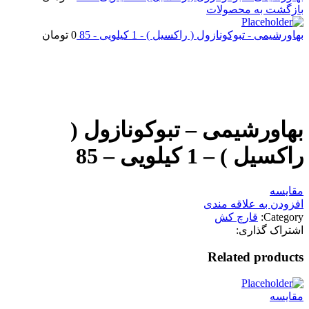
بازگشت به محصولات
بهاورشیمی - تبوکونازول ( راکسیل ) - 1 کیلویی - 85
0
تومان
اتمام موجودی
بزرگنمایی تصویر
بهاورشیمی – تبوکونازول (
راکسیل ) – 1 کیلویی – 85
مقایسه
افزودن به علاقه مندی
Category:
قارچ کش
اشتراک گذاری:
Related products
مقایسه