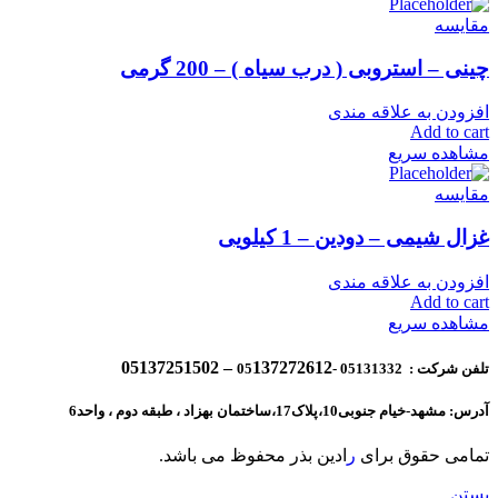
مقایسه
چینی – استروبی ( درب سیاه ) – 200 گرمی
افزودن به علاقه مندی
Add to cart
مشاهده سریع
مقایسه
غزال شیمی – دودین – 1 کیلویی
افزودن به علاقه مندی
Add to cart
مشاهده سریع
137272612 – 05137251502
تلفن شرکت : 05131332 -05
آدرس: مشهد-خیام جنوبی10،پلاک17،ساختمان بهزاد ، طبقه دوم ، واحد6
تمامی حقوق برای
ر
ادین بذر محفوظ می باشد.
بستن