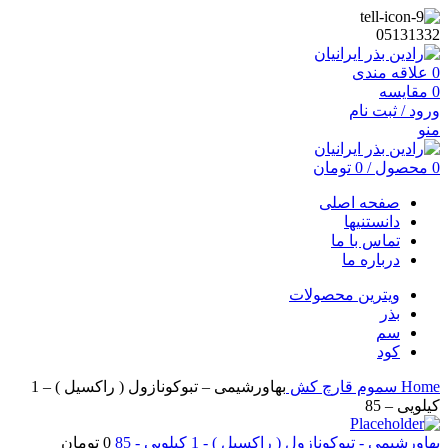
05131332
0
علاقه مندی
0
مقایسه
ورود / ثبت نام
منو
0
محصول
/
0
تومان
صفحه اصلی
دانستنیها
تماس با ما
درباره ما
ویترین محصولات
بذر
سم
کود
Home
سموم
قارچ کش
بهاورشیمی – تبوکونازول ( راکسیل ) – 1
کیلویی – 85
بهاورشیمی - تبوکونازول ( راکسیل ) - 1 کیلویی - 85
0
تومان