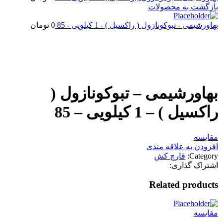
بازگشت به محصولات
بهاورشیمی - تبوکونازول ( راکسیل ) - 1 کیلویی - 85
0
تومان
اتمام موجودی
بزرگنمایی تصویر
بهاورشیمی – تبوکونازول (
راکسیل ) – 1 کیلویی – 85
مقایسه
افزودن به علاقه مندی
Category:
قارچ کش
اشتراک گذاری:
Related products
مقایسه