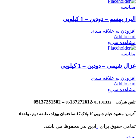
مقایسه
البرز بهسم – دودین – 1 کیلویی
افزودن به علاقه مندی
Add to cart
مشاهده سریع
مقایسه
غزال شیمی – دودین – 1 کیلویی
افزودن به علاقه مندی
Add to cart
مشاهده سریع
137272612 – 05137251502
تلفن شرکت : 05131332 -05
آدرس: مشهد-خیام جنوبی10،پلاک17،ساختمان بهزاد ، طبقه دوم ، واحد6
تمامی حقوق برای
ر
ادین بذر محفوظ می باشد.
بستن