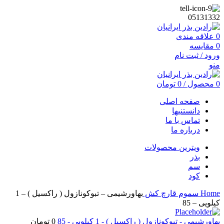
05131332
0
علاقه مندی
0
مقایسه
ورود / ثبت نام
منو
0
محصول
/
0
تومان
صفحه اصلی
دانستنیها
تماس با ما
درباره ما
ویترین محصولات
بذر
سم
کود
Home
سموم
قارچ کش
بهاورشیمی – تبوکونازول ( راکسیل ) – 1
کیلویی – 85
بهاورشیمی - تبوکونازول ( راکسیل ) - 1 کیلویی - 85
0
تومان