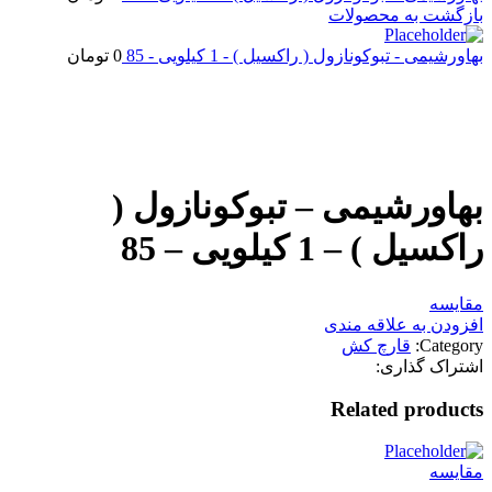
بازگشت به محصولات
بهاورشیمی - تبوکونازول ( راکسیل ) - 1 کیلویی - 85
0
تومان
اتمام موجودی
بزرگنمایی تصویر
بهاورشیمی – تبوکونازول (
راکسیل ) – 1 کیلویی – 85
مقایسه
افزودن به علاقه مندی
Category:
قارچ کش
اشتراک گذاری:
Related products
مقایسه