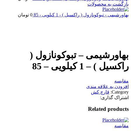
بازگشت به محصولات
بهاورشیمی - تبوکونازول ( راکسیل ) - 1 کیلویی - 85
0
تومان
اتمام موجودی
بزرگنمایی تصویر
بهاورشیمی – تبوکونازول (
راکسیل ) – 1 کیلویی – 85
مقایسه
افزودن به علاقه مندی
Category:
قارچ کش
اشتراک گذاری:
Related products
مقایسه