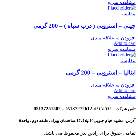
مشاهده سریع
مقایسه
چینی – استروبی ( درب سیاه ) – 200 گرمی
افزودن به علاقه مندی
Add to cart
مشاهده سریع
مقایسه
ایتالیا – استروبی – 200 گرمی
افزودن به علاقه مندی
Add to cart
مشاهده سریع
137272612 – 05137251502
تلفن شرکت : 05131332 -05
آدرس: مشهد-خیام جنوبی10،پلاک17،ساختمان بهزاد ، طبقه دوم ، واحد6
تمامی حقوق برای
ر
ادین بذر محفوظ می باشد.