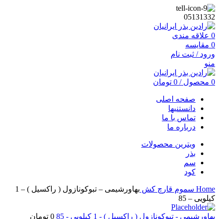
05131332
0
علاقه مندی
0
مقایسه
ورود / ثبت نام
منو
0
محصول
/
0
تومان
صفحه اصلی
دانستنیها
تماس با ما
درباره ما
ویترین محصولات
بذر
سم
کود
Home
سموم
قارچ کش
بهاورشیمی – تبوکونازول ( راکسیل ) – 1
کیلویی – 85
بهاورشیمی - تبوکونازول ( راکسیل ) - 1 کیلویی - 85
0
تومان