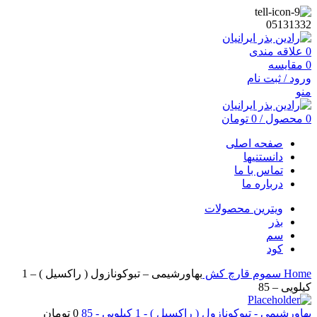
05131332
0
علاقه مندی
0
مقایسه
ورود / ثبت نام
منو
0
محصول
/
0
تومان
صفحه اصلی
دانستنیها
تماس با ما
درباره ما
ویترین محصولات
بذر
سم
کود
Home
سموم
قارچ کش
بهاورشیمی – تبوکونازول ( راکسیل ) – 1
کیلویی – 85
بهاورشیمی - تبوکونازول ( راکسیل ) - 1 کیلویی - 85
0
تومان