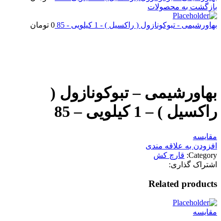
بازگشت به محصولات
بهاورشیمی - تبوکونازول ( راکسیل ) - 1 کیلویی - 85
0
تومان
اتمام موجودی
بزرگنمایی تصویر
بهاورشیمی – تبوکونازول (
راکسیل ) – 1 کیلویی – 85
مقایسه
افزودن به علاقه مندی
Category:
قارچ کش
اشتراک گذاری:
Related products
مقایسه