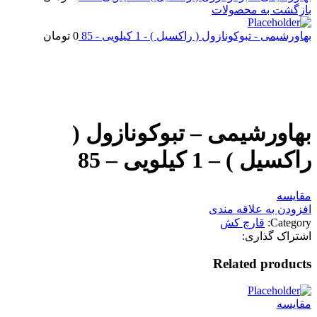
بازگشت به محصولات
بهاورشیمی - تبوکونازول ( راکسیل ) - 1 کیلویی - 85
0
تومان
اتمام موجودی
بزرگنمایی تصویر
بهاورشیمی – تبوکونازول (
راکسیل ) – 1 کیلویی – 85
مقایسه
افزودن به علاقه مندی
Category:
قارچ کش
اشتراک گذاری:
Related products
مقایسه