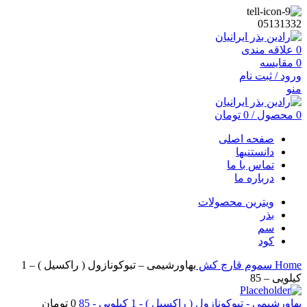
05131332
0
علاقه مندی
0
مقایسه
ورود / ثبت نام
منو
0
محصول
/
0
تومان
صفحه اصلی
دانستنیها
تماس با ما
درباره ما
ویترین محصولات
بذر
سم
کود
Home
سموم
قارچ کش
بهاورشیمی – تبوکونازول ( راکسیل ) – 1
کیلویی – 85
بهاورشیمی - تبوکونازول ( راکسیل ) - 1 کیلویی - 85
0
تومان