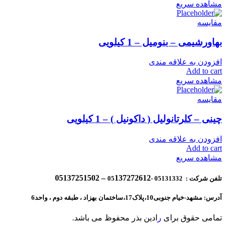
مشاهده سریع
مقایسه
بهاورشیمی – بنومیل – 1 کیلویی
افزودن به علاقه مندی
Add to cart
مشاهده سریع
مقایسه
چینی – کلرتانولیل ( داکونیل ) – 1 کیلویی
افزودن به علاقه مندی
Add to cart
مشاهده سریع
137272612 – 05137251502
تلفن شرکت : 05131332 -05
آدرس: مشهد-خیام جنوبی10،پلاک17،ساختمان بهزاد ، طبقه دوم ، واحد6
تمامی حقوق برای
ر
ادین بذر محفوظ می باشد.