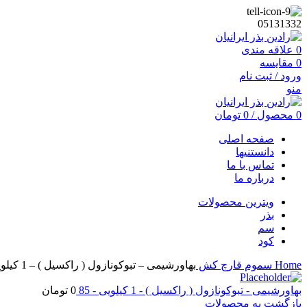
05131332
0
علاقه مندی
0
مقایسه
ورود / ثبت نام
منو
0
محصول
/
0
تومان
صفحه اصلی
دانستنیها
تماس با ما
درباره ما
ویترین محصولات
بذر
سم
کود
Home
سموم
قارچ کش
بهاورشیمی – تبوکونازول ( راکسیل ) – 1 کیلویی – 85
بهاورشیمی - تبوکونازول ( راکسیل ) - 1 کیلویی - 85
0
تومان
بازگشت به محصولات