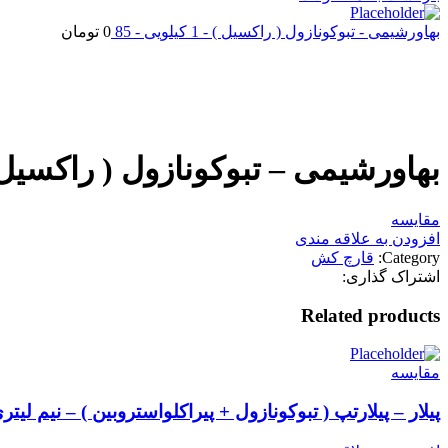
بهاورشیمی - تبوکونازول ( راکسیل ) - 1 کیلویی - 85
0
تومان
اتمام موجودی
بزرگنمایی تصویر
بهاورشیمی – تبوکونازول ( راکسیل ) – 1 کیلویی
مقایسه
افزودن به علاقه مندی
Category:
قارچ کش
اشتراک گذاری:
Related products
مقایسه
پیلار – پیلارتپ ( تبوکونازول + پیراکلواستروبین ) – نیم لیتر