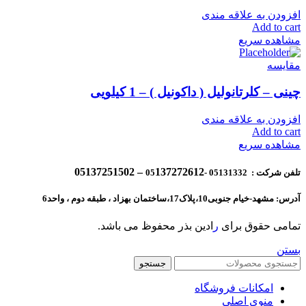
افزودن به علاقه مندی
Add to cart
مشاهده سریع
مقایسه
چینی – کلرتانولیل ( داکونیل ) – 1 کیلویی
افزودن به علاقه مندی
Add to cart
مشاهده سریع
137272612 – 05137251502
تلفن شرکت : 05131332 -05
آدرس: مشهد-خیام جنوبی10،پلاک17،ساختمان بهزاد ، طبقه دوم ، واحد6
تمامی حقوق برای
ر
ادین بذر محفوظ می باشد.
بستن
جستجو
امکانات فروشگاه
منوی اصلی