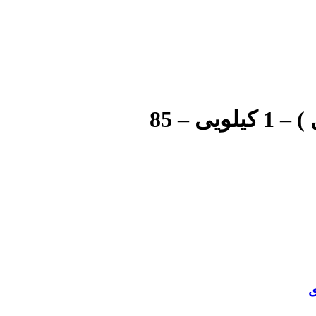
 – 85
ی