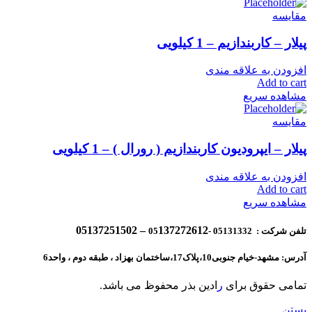
مقایسه
پیلار – کاربندازیم – 1 کیلویی
افزودن به علاقه مندی
Add to cart
مشاهده سریع
مقایسه
پیلار – ایپرودیون کاربندازیم ( رورال ) – 1 کیلویی
افزودن به علاقه مندی
Add to cart
مشاهده سریع
137272612 – 05137251502
تلفن شرکت : 05131332 -05
آدرس: مشهد-خیام جنوبی10،پلاک17،ساختمان بهزاد ، طبقه دوم ، واحد6
تمامی حقوق برای
ر
ادین بذر محفوظ می باشد.
بستن