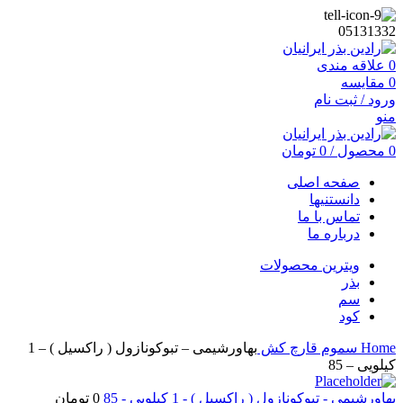
05131332
0
علاقه مندی
0
مقایسه
ورود / ثبت نام
منو
0
محصول
/
0
تومان
صفحه اصلی
دانستنیها
تماس با ما
درباره ما
ویترین محصولات
بذر
سم
کود
Home
سموم
قارچ کش
بهاورشیمی – تبوکونازول ( راکسیل ) – 1
کیلویی – 85
بهاورشیمی - تبوکونازول ( راکسیل ) - 1 کیلویی - 85
0
تومان