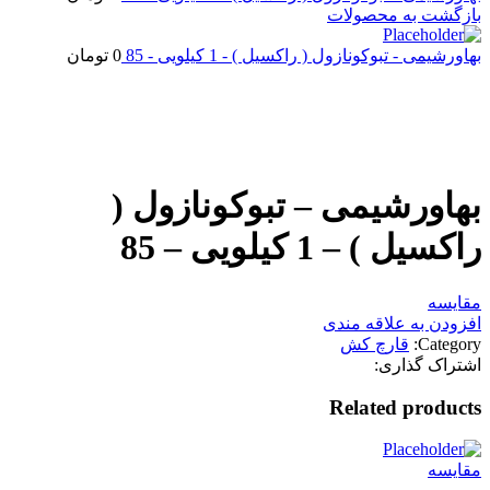
بازگشت به محصولات
بهاورشیمی - تبوکونازول ( راکسیل ) - 1 کیلویی - 85
0
تومان
اتمام موجودی
بزرگنمایی تصویر
بهاورشیمی – تبوکونازول (
راکسیل ) – 1 کیلویی – 85
مقایسه
افزودن به علاقه مندی
Category:
قارچ کش
اشتراک گذاری:
Related products
مقایسه