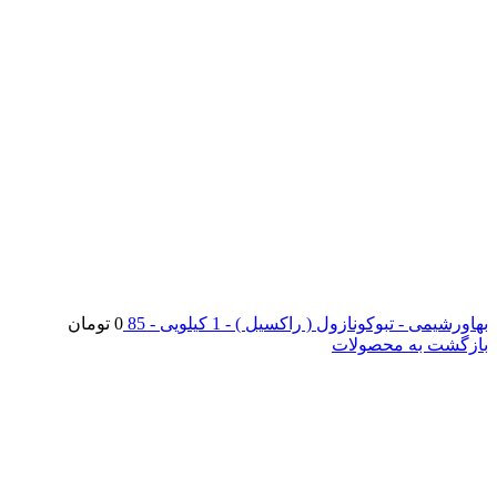
بهاورشیمی - تبوکونازول ( راکسیل ) - 1 کیلویی - 85
0
تومان
بازگشت به محصولات