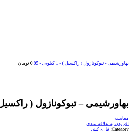
بهاورشیمی - تبوکونازول ( راکسیل ) - 1 کیلویی - 85
0
تومان
اتمام موجودی
بزرگنمایی تصویر
بهاورشیمی – تبوکونازول ( راکسیل ) – 1 کیلویی
مقایسه
افزودن به علاقه مندی
Category:
قارچ کش